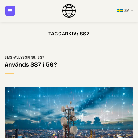
Hoppa
SV
till
innehåll
TAGGARKIV:
SS7
SMS-AVLYSSNING
,
SS7
Används SS7 i 5G?