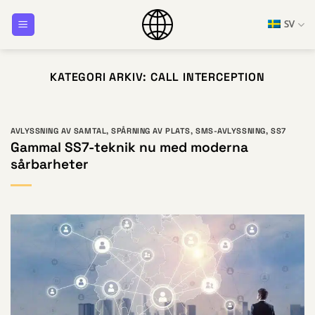
Hoppa
SV
till
innehåll
KATEGORI ARKIV:
CALL INTERCEPTION
AVLYSSNING AV SAMTAL
,
SPÅRNING AV PLATS
,
SMS-AVLYSSNING
,
SS7
Gammal SS7-teknik nu med moderna
sårbarheter