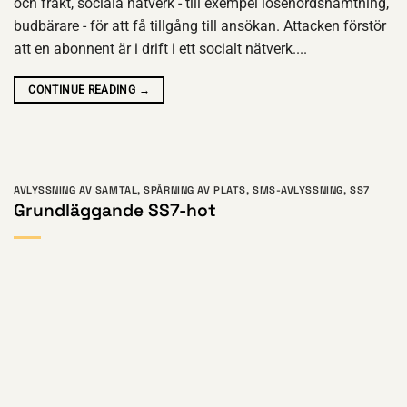
och frakt, sociala nätverk - till exempel lösenordshämtning,
budbärare - för att få tillgång till ansökan. Attacken förstör
att en abonnent är i drift i ett socialt nätverk....
CONTINUE READING
→
AVLYSSNING AV SAMTAL
,
SPÅRNING AV PLATS
,
SMS-AVLYSSNING
,
SS7
Grundläggande SS7-hot