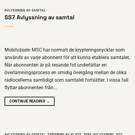
AVLYSSNING AV SAMTAL
SS7 Avlyssning av samtal
Mobilväxeln MSC har normalt de krypteringsnycklar som
används av varje abonnent för att kunna etablera samtalet.
När abonnenten är på resande fot underlättar en
överlämningsprocess en smidig övergång mellan de olika
radiocellerna samtidigt som samtalet fortsätter. I vissa fall
flyttar abonnenten från...
CONTINUE READING
→
AVLYSSNING AV SAMTAL
,
SPÅRNING AV PLATS
,
SMS-AVLYSSNING
,
SS7