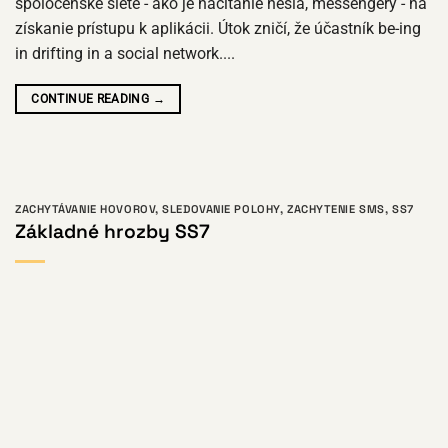
spoločenské siete - ako je načítanie hesla, messengery - na
získanie prístupu k aplikácii. Útok zničí, že účastník be-ing
in drifting in a social network....
CONTINUE READING
→
ZACHYTÁVANIE HOVOROV
,
SLEDOVANIE POLOHY
,
ZACHYTENIE SMS
,
SS7
Základné hrozby SS7