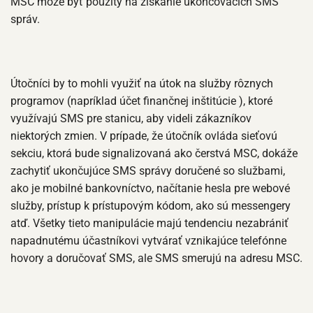
MSC môže byť použitý na získanie ukončovacích SMS
správ.
Útočníci by to mohli využiť na útok na služby rôznych
programov (napríklad účet finančnej inštitúcie ), ktoré
využívajú SMS pre stanicu, aby videli zákazníkov
niektorých zmien. V prípade, že útočník ovláda sieťovú
sekciu, ktorá bude signalizovaná ako čerstvá MSC, dokáže
zachytiť ukončujúce SMS správy doručené so službami,
ako je mobilné bankovníctvo, načítanie hesla pre webové
služby, prístup k prístupovým kódom, ako sú messengery
atď. Všetky tieto manipulácie majú tendenciu nezabrániť
napadnutému účastníkovi vytvárať vznikajúce telefónne
hovory a doručovať SMS, ale SMS smerujú na adresu MSC.