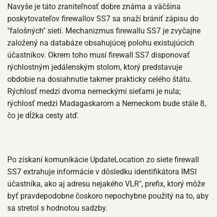
Navyše je táto zraniteľnosť dobre známa a väčšina
poskytovateľov firewallov SS7 sa snaží brániť zápisu do
"falošných" sietí. Mechanizmus firewallu SS7 je zvyčajne
založený na databáze obsahujúcej polohu existujúcich
účastníkov. Okrem toho musí firewall SS7 disponovať
rýchlostným jedálenským stolom, ktorý predstavuje
obdobie na dosiahnutie takmer prakticky celého štátu.
Rýchlosť medzi dvoma nemeckými sieťami je nula;
rýchlosť medzi Madagaskarom a Nemeckom bude stále 8,
čo je dĺžka cesty atď.
Po získaní komunikácie UpdateLocation zo siete firewall
SS7 extrahuje informácie v dôsledku identifikátora IMSI
účastníka, ako aj adresu nejakého VLR", prefix, ktorý môže
byť pravdepodobne čoskoro nepochybne použitý na to, aby
sa stretol s hodnotou sadzby.