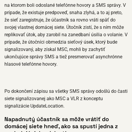
na ktorom boli odoslané telefónne hovory a SMS správy. V
prípade, že existuje predpoveď, snaha zlyhá, a to aj preto,
že sieť zaregistruje, že účastník sa rovno vráti späť do
svojej vlastnej domácej siete. Útočník zistí, že s ním môže
replikovať útok, aby zarobil na zanedbaní úsilia o volanie. V
prípade, že útočníci obmedzia sieťový úsek, ktorý bude
signalizovaný, aby získal MSC, mohli by zachytiť
ukončujúce správy SMS a tiež presmerovať asynchrónne
hlasové telefónne hovory.
Po dokončení zápisu sa všetky SMS správy odošlú do časti
siete signalizovanej ako MSC a VLR z konceptu
signalizácie UpdateLocation.
Napadnutý účastník sa môže vrátiť do
domácej siete hneď, ako sa spustí jedna z