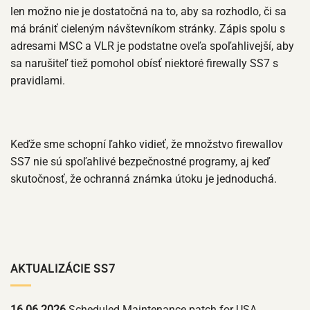
len možno nie je dostatočná na to, aby sa rozhodlo, či sa
má brániť cieleným návštevníkom stránky. Zápis spolu s
adresami MSC a VLR je podstatne oveľa spoľahlivejší, aby
sa narušiteľ tiež pomohol obísť niektoré firewally SS7 s
pravidlami.
Keďže sme schopní ľahko vidieť, že množstvo firewallov
SS7 nie sú spoľahlivé bezpečnostné programy, aj keď
skutočnosť, že ochranná známka útoku je jednoduchá.
AKTUALIZÁCIE SS7
16.06.2026
Scheduled Maintenance patch for USA