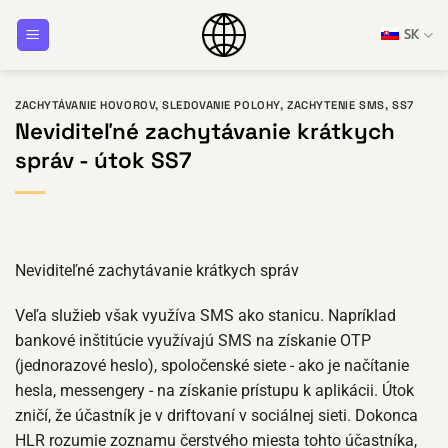
Prejsť
SK
na
obsah
ZACHYTÁVANIE HOVOROV
,
SLEDOVANIE POLOHY
,
ZACHYTENIE SMS
,
SS7
Neviditeľné zachytávanie krátkych
správ - útok SS7
Neviditeľné zachytávanie krátkych správ
Veľa služieb však využíva SMS ako stanicu. Napríklad
bankové inštitúcie využívajú SMS na získanie OTP
(jednorazové heslo), spoločenské siete - ako je načítanie
hesla, messengery - na získanie prístupu k aplikácii. Útok
zničí, že účastník je v driftovaní v sociálnej sieti. Dokonca
HLR rozumie zoznamu čerstvého miesta tohto účastníka,