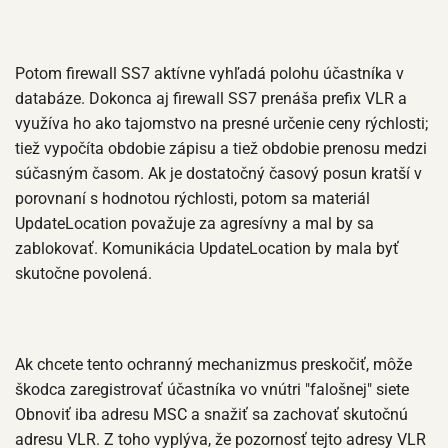
Potom firewall SS7 aktívne vyhľadá polohu účastníka v
databáze. Dokonca aj firewall SS7 prenáša prefix VLR a
využíva ho ako tajomstvo na presné určenie ceny rýchlosti;
tiež vypočíta obdobie zápisu a tiež obdobie prenosu medzi
súčasným časom. Ak je dostatočný časový posun kratší v
porovnaní s hodnotou rýchlosti, potom sa materiál
UpdateLocation považuje za agresívny a mal by sa
zablokovať. Komunikácia UpdateLocation by mala byť
skutočne povolená.
Ak chcete tento ochranný mechanizmus preskočiť, môže
škodca zaregistrovať účastníka vo vnútri "falošnej" siete
Obnoviť iba adresu MSC a snažiť sa zachovať skutočnú
adresu VLR. Z toho vyplýva, že pozornosť tejto adresy VLR