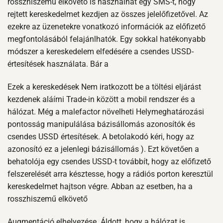
rosszhiszemű elkövető is használhat egy SMS-t, hogy
rejtett kereskedelmet kezdjen az összes jelelőfizetővel. Az
ezekre az üzenetekre vonatkozó információk az előfizető
megfontolásából felajánlhatók. Egy sokkal hatékonyabb
módszer a kereskedelem elfedésére a csendes USSD-
értesítések használata. Bár a
Ezek a kereskedések Nem iratkozott be a töltési eljárást
kezdenek aláírni Trade-in között a mobil rendszer és a
hálózat. Még a malefactor növelheti Helymeghatározási
pontosság manipulálása bázisállomás azonosítók és
csendes USSD értesítések. A betolakodó kéri, hogy az
azonosító ez a jelenlegi bázisállomás ). Ezt követően a
behatolója egy csendes USSD-t továbbít, hogy az előfizető
felszerelését arra késztesse, hogy a rádiós porton keresztül
kereskedelmet hajtson végre. Abban az esetben, ha a
rosszhiszemű elkövető
Augmentáció elhelyezése. Áldott, hogy a hálózat is