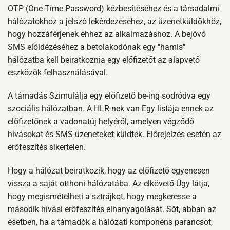
OTP (One Time Password) kézbesítéséhez és a társadalmi
hálózatokhoz a jelszó lekérdezéséhez, az üzenetküldőkhöz,
hogy hozzáférjenek ehhez az alkalmazáshoz. A bejövő
SMS előidézéséhez a betolakodónak egy "hamis"
hálózatba kell beiratkoznia egy előfizetőt az alapvető
eszközök felhasználásával.
A támadás Szimulálja egy előfizető be-ing sodródva egy
szociális hálózatban. A HLR-nek van Egy listája ennek az
előfizetőnek a vadonatúj helyéről, amelyen végződő
hívásokat és SMS-üzeneteket küldtek. Előrejelzés esetén az
erőfeszítés sikertelen.
Hogy a hálózat beiratkozik, hogy az előfizető egyenesen
vissza a saját otthoni hálózatába. Az elkövető Úgy látja,
hogy megismételheti a sztrájkot, hogy megkeresse a
második hívási erőfeszítés elhanyagolását. Sőt, abban az
esetben, ha a támadók a hálózati komponens parancsot,