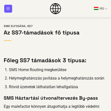
Ugrás
HU
a
tartalomra
SMS ELFOGÁSA
,
SS7
Az SS7-támadások fő típusa
Főleg SS7 támadások 3 típusa:
SMS Home Routing megkerülése
Helymeghatározás javítása a helymeghatározás során
Rövid üzenetek láthatatlan lehallgatása
SMS Háztartási útvonaltervezés By-pass
Egy malefactor könnyen átugorhatja a legtöbb védelmi