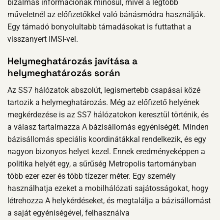
bizalmas információnak minősül, mivel a legtöbb
műveletnél az előfizetőkkel való bánásmódra használják.
Egy támadó bonyolultabb támadásokat is futtathat a
visszanyert IMSI-vel.
Helymeghatározás javítása a
helymeghatározás során
Az SS7 hálózatok abszolút, legismertebb csapásai közé
tartozik a helymeghatározás. Még az előfizető helyének
megkérdezése is az SS7 hálózatokon keresztül történik, és
a válasz tartalmazza A bázisállomás egyéniségét. Minden
bázisállomás speciális koordinátákkal rendelkezik, és egy
nagyon bizonyos helyet kezel. Ennek eredményeképpen a
politika helyét egy, a sűrűség Metropolis tartományban
több ezer ezer és több tízezer méter. Egy személy
használhatja ezeket a mobilhálózati sajátosságokat, hogy
létrehozza A helykérdéseket, és megtalálja a bázisállomást
a saját egyéniségével, felhasználva