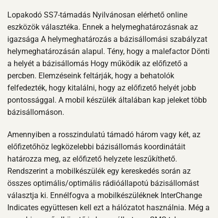
Lopakodó SS7-támadás Nyilvánosan elérhető online
eszközök választéka. Ennek a helymeghatározásnak az
igazsága A helymeghatározás a bázisállomási szabályzat
helymeghatározásán alapul. Tény, hogy a malefactor Dönti
a helyét a bázisállomás Hogy működik az előfizető a
percben. Elemzéseink feltárják, hogy a behatolók
felfedezték, hogy kitalálni, hogy az előfizető helyét jobb
pontossággal. A mobil készülék általában kap jeleket több
bázisállomáson.
Amennyiben a rosszindulatú támadó három vagy két, az
előfizetőhöz legközelebbi bázisállomás koordinátáit
határozza meg, az előfizető helyzete leszűkíthető.
Rendszerint a mobilkészülék egy kereskedés során az
összes optimális/optimális rádióállapotú bázisállomást
választja ki. Ennélfogva a mobilkészüléknek InterChange
Indicates együttesen kell ezt a hálózatot használnia. Még a