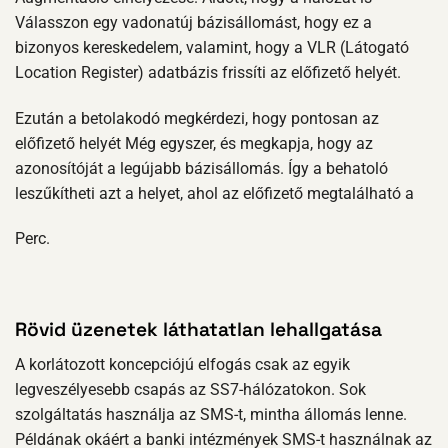
Válasszon egy vadonatúj bázisállomást, hogy ez a
bizonyos kereskedelem, valamint, hogy a VLR (Látogató
Location Register) adatbázis frissíti az előfizető helyét.
Ezután a betolakodó megkérdezi, hogy pontosan az
előfizető helyét Még egyszer, és megkapja, hogy az
azonosítóját a legújabb bázisállomás. Így a behatoló
leszűkítheti azt a helyet, ahol az előfizető megtalálható a
Perc.
Rövid üzenetek láthatatlan lehallgatása
A korlátozott koncepciójú elfogás csak az egyik
legveszélyesebb csapás az SS7-hálózatokon. Sok
szolgáltatás használja az SMS-t, mintha állomás lenne.
Példának okáért a banki intézmények SMS-t használnak az