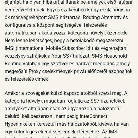
eljárást, ha olyan hibákat állítanak be, amelyek első látásra
nem egyértelműek. Egyes szakemberek úgy érzik, hogy ha
ők már végrehajtott SMS háztartási Routing Alternatív és
konfigurálva a központ segítségével felszerelés
automatikusan akadályozza kategória hüvelyk üzenetek,
Nem lenne lehetséges, hogy a betolakodó megszerezni
IMSI (International Mobile Subscriber Id ) és végrehajtani
veszélyes sztrájkok a Your
SS7
hálózat. SMS Household
Routing valóban egy szoftver és hardver megoldás, amely
megerősíti Proxy cselekmények privát előfizetői azonosítók
és felszerelés címek
Amikor a szövegeket külső kapcsolatokból szerzi meg. A
kategória hüvelyk magában foglalja az SS7 üzeneteket,
amelyeket általában csak az ugyanazon a hálózaton
belülről kell beszerezni, nem pedig InterConnect
Hyperlinkeken keresztül más hálózatokból, kivéve, ha van
egy különleges elrendezés ennek eléréséhez. Az IMSI