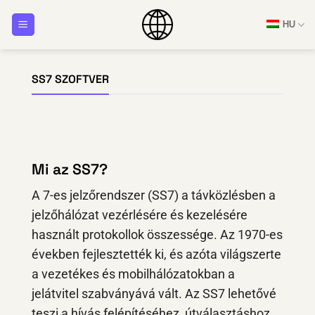
Ugrás
HU
a
tartalomra
SS7 SZOFTVER
Mi az SS7?
A 7-es jelzőrendszer (SS7) a távközlésben a
jelzőhálózat vezérlésére és kezelésére
használt protokollok összessége. Az 1970-es
években fejlesztették ki, és azóta világszerte
a vezetékes és mobilhálózatokban a
jelátvitel szabványává vált. Az SS7 lehetővé
teszi a hívás felépítéséhez, útválasztáshoz