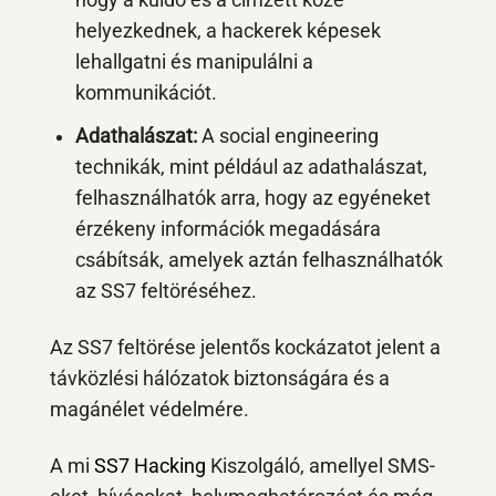
hogy a küldő és a címzett közé
helyezkednek, a hackerek képesek
lehallgatni és manipulálni a
kommunikációt.
Adathalászat:
A social engineering
technikák, mint például az adathalászat,
felhasználhatók arra, hogy az egyéneket
érzékeny információk megadására
csábítsák, amelyek aztán felhasználhatók
az SS7 feltöréséhez.
Az SS7 feltörése jelentős kockázatot jelent a
távközlési hálózatok biztonságára és a
magánélet védelmére.
A mi
SS7 Hacking
Kiszolgáló, amellyel SMS-