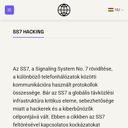
Ugrás
HU
a
tartalomra
SS7 HACKING
Az SS7, a Signaling System No. 7 rövidítése,
a különböző telefonhálózatok közötti
kommunikációra használt protokollok
összessége. Bár az SS7 a globális távközlési
infrastruktúra kritikus eleme, sebezhetősége
miatt a hackerek és a kiberbűnözők
célpontjává vált. Ebben a cikkben az SS7
feltörésével kapcsolatos kockázatokat