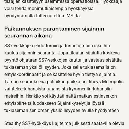
tilaajien käsittelyyn useimmissa operaatioissa. Hyökkääjä
voisi tehdä monimutkaisempia hyökkäyksiä
hyödyntämällä talteenotettua IMSI:tä.
Paikannuksen parantaminen sijainnin
seurannan aikana
SS7-verkkojen ehdottomiin ja tunnetuimpiin iskuihin
kuuluu sijainnin seuranta. Jopa tilaajan sijaintia koskeva
pyyntö ohjataan SS7-verkkojen kautta, ja vastaus sisältää
tukiaseman yksilöllisyyden. Jokaisella tukiasemalla on
erityiskoordinaatit ja se käsittelee hyvin tiettyä sijaintia.
Tämän seurauksena politiikan paikka on, tiheys Metropolis
vaihtelee tuhansista tuhansista kymmeniin tuhansiin
metreihin. Henkilö voi käyttää näitä matkaviestinverkon
erityispiirteitä luodakseen Sijaintikyselyt ja löytää
tukiaseman sen oman yksilöllisyyden avulla hyödyntäen
Stealthy SS7-hyökkäys Lajitelma julkisesti saatavilla olevia