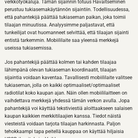
verkkotyökaluja. Tämän sijainnin totuus Havaitseminen
perustuu tukiasemakäytännön sijaintiin. Todellisuudessa,
että pahantekijä päättää tukiaseman paikan, joka toimii
tilaajan minuutissa. Analyysimme paljastavat, että
tunkeilijat ovat huomanneet selvittää, että tilaajan sijainti
entistä tarkemmin. Mobiililaite saa yleensä merkkejä
useissa tukiasemissa.
Jos pahantekijä päättää kolmen tai kahden tilaajaa
lähimpänä olevan tukiaseman koordinaatit, tilaajan
sijaintia voidaan kaventaa. Tavallisesti mobiililaite valitsee
tukiaseman, jolla on kaikki optimaaliset/optimaaliset
radiotilat koko kaupan ajan. Näin ollen mobiililaitteen on
vaihdettava merkkejä yhdessä tämän verkon avulla. Jopa
pahantekijä voi käyttää tekstiviestiä aloittaakseen salaisen
kaupan kaikkien merkkitilaajien kanssa. Tiedot näistä
viesteistä voidaan tarjota tilaajan harkinnasta. Paljon
tehokkaampi tapa peitellä kauppaa on käyttää hiljaisia