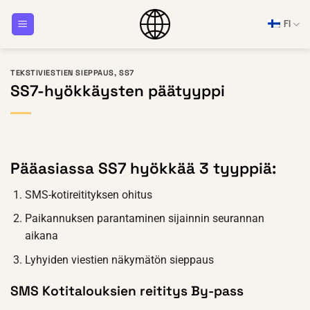
Siirry
FI
sisältöön
TEKSTIVIESTIEN SIEPPAUS
,
SS7
SS7-hyökkäysten päätyyppi
Pääasiassa SS7 hyökkää 3 tyyppiä:
SMS-kotireitityksen ohitus
Paikannuksen parantaminen sijainnin seurannan
aikana
Lyhyiden viestien näkymätön sieppaus
SMS Kotitalouksien reititys By-pass