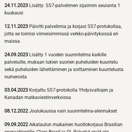
24.11.2023
Lisätty: SS7-palvelimen sijainnin seuranta 1
kuukausi
12.11.2023
Päivitti palvelimia ja korjasi SS7-protokollaa,
jotta se toimisi viimeisimmissä verkko-päivityksissä eri
maissa.
24.09.2023
Lisätty 1 vuoden suunnitelma kaikille
palveluille, mukaan lukien suorien puheluiden kuuntelu
sekä puheluiden lähettäminen ja soittaminen kuuntelusta
numerosta
03.04.2023
Korjattu SS7-protokolla Yhdysvaltojen ja
Kanadan matkaviestinverkoissa
08.12.2022
Joulukuussa vain suunnitelma-alennukset
09.09.2022
Aikataulun mukainen huoltokorjaus Brasilian
operaattoreille: Claro Brasil ja OI. Palvelut eivät ole