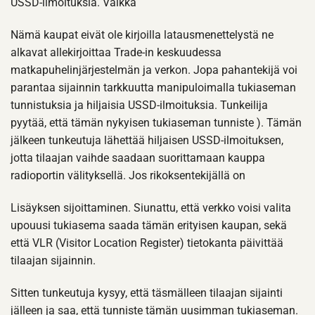
USSD-ilmoituksia. Vaikka
Nämä kaupat eivät ole kirjoilla latausmenettelystä ne
alkavat allekirjoittaa Trade-in keskuudessa
matkapuhelinjärjestelmän ja verkon. Jopa pahantekijä voi
parantaa sijainnin tarkkuutta manipuloimalla tukiaseman
tunnistuksia ja hiljaisia USSD-ilmoituksia. Tunkeilija
pyytää, että tämän nykyisen tukiaseman tunniste ). Tämän
jälkeen tunkeutuja lähettää hiljaisen USSD-ilmoituksen,
jotta tilaajan vaihde saadaan suorittamaan kauppa
radioportin välityksellä. Jos rikoksentekijällä on
Lisäyksen sijoittaminen. Siunattu, että verkko voisi valita
upouusi tukiasema saada tämän erityisen kaupan, sekä
että VLR (Visitor Location Register) tietokanta päivittää
tilaajan sijainnin.
Sitten tunkeutuja kysyy, että täsmälleen tilaajan sijainti
jälleen ja saa, että tunniste tämän uusimman tukiaseman.