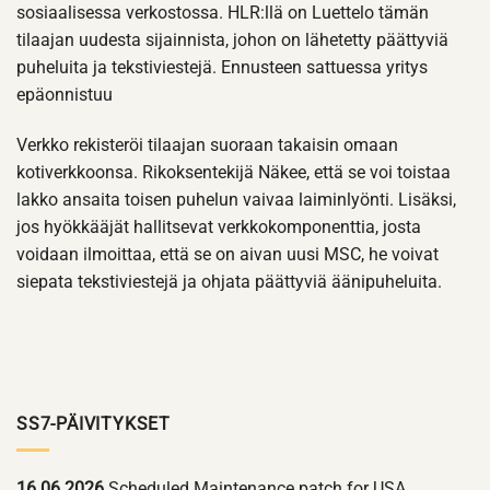
sosiaalisessa verkostossa. HLR:llä on Luettelo tämän
tilaajan uudesta sijainnista, johon on lähetetty päättyviä
puheluita ja tekstiviestejä. Ennusteen sattuessa yritys
epäonnistuu
Verkko rekisteröi tilaajan suoraan takaisin omaan
kotiverkkoonsa. Rikoksentekijä Näkee, että se voi toistaa
lakko ansaita toisen puhelun vaivaa laiminlyönti. Lisäksi,
jos hyökkääjät hallitsevat verkkokomponenttia, josta
voidaan ilmoittaa, että se on aivan uusi MSC, he voivat
siepata tekstiviestejä ja ohjata päättyviä äänipuheluita.
SS7-PÄIVITYKSET
16.06.2026
Scheduled Maintenance patch for USA