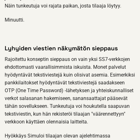
Näin tunkeutuja voi rajata paikan, josta tilaaja löytyy.
Minuutti.
Lyhyiden viestien näkymätön sieppaus
Rajoitettu konseptin sieppaus on vain yksi SS7-verkkojen
ehdottomasti vaarallisimmista iskuista. Monet palvelut
hyödyntävät tekstiviestejä kuin olisivat asemia. Esimerkiksi
pankkilaitokset hyödyntävät tekstiviestejä saadakseen
OTP (One Time Password) -lähetyksen ja yhteiskunnalliset
verkot salasanan hakemiseen, sanansaattajat pääsevät
tähän sovellukseen. Tunkeutuja voi houkutella saapuvan
tekstiviestin, kun hän rekisteröi tilaajan "väärennettyyn"
verkkoon käyttäen olennaisia laitteita.
Hyökkäys Simuloi tilaajan olevan ajelehtimassa