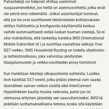
Pahantekijä voi helposti ohittaa useimmat
suojausmenettelyt, jos heillä on asennusvirheitä, jotka eivät
ole selviä ensi näkemältä. Jotkut asiantuntijat tuntevat,
että jos he ovat suorittaneet tekstiviestien kotitalouksien
reititys Vaihtoehto ja konfiguroitu käyttämällä keskus
vaihde automaattisesti estää luokan tuuman viestejä, Se ei
olisi mahdollista, että tunkeilija hankkia IMSI (International
Mobile Subscriber Id ) ja suorittaa vaarallisia lakkoja Your
SS7
verkko. SMS Household Routing on todella ohjelmisto-
ja laitteistoratkaisu, joka vahvistaa yksityisten
tilaajatunnusten ja verkko-osoitteiden proxy-toiminnot.
Kun hankitaan tekstejä ulkopuolisista suhteista. Luokka
Inch käsittää SS7-viestit, jotka pitäisi yleensä vain saada
täsmälleen saman verkon sisältä eikä InterConnect
Hyperlinkkien kautta muista verkoista, paitsi jos on
olemassa erityinen järjestely sen saavuttamiseksi. IMSI:tä
pidetään luottamuksellisena tietona, koska sitä käytetään