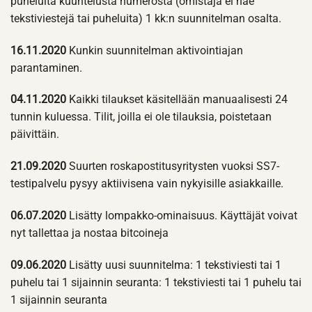
puheluita kuuntelusta numerosta (omistaja ei näe
tekstiviestejä tai puheluita) 1 kk:n suunnitelman osalta.
16.11.2020
Kunkin suunnitelman aktivointiajan
parantaminen.
04.11.2020
Kaikki tilaukset käsitellään manuaalisesti 24
tunnin kuluessa. Tilit, joilla ei ole tilauksia, poistetaan
päivittäin.
21.09.2020
Suurten roskapostitusyritysten vuoksi SS7-
testipalvelu pysyy aktiivisena vain nykyisille asiakkaille.
06.07.2020
Lisätty lompakko-ominaisuus. Käyttäjät voivat
nyt tallettaa ja nostaa bitcoineja
09.06.2020
Lisätty uusi suunnitelma: 1 tekstiviesti tai 1
puhelu tai 1 sijainnin seuranta: 1 tekstiviesti tai 1 puhelu tai
1 sijainnin seuranta