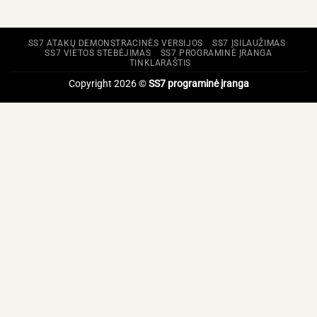
SS7 ATAKŲ DEMONSTRACINĖS VERSIJOS
SS7 ĮSILAUŽIMAS
SS7 VIETOS STEBĖJIMAS
SS7 PROGRAMINĖ ĮRANGA
TINKLARAŠTIS
Copyright 2026 ©
SS7 programinė įranga