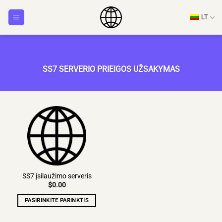
Pereiti
LT
prie
turinio
SS7 SERVERIO PRIEIGOS UŽSAKYMAS
SS7 įsilaužimo serveris
$
0.00
PASIRINKITE PARINKTIS