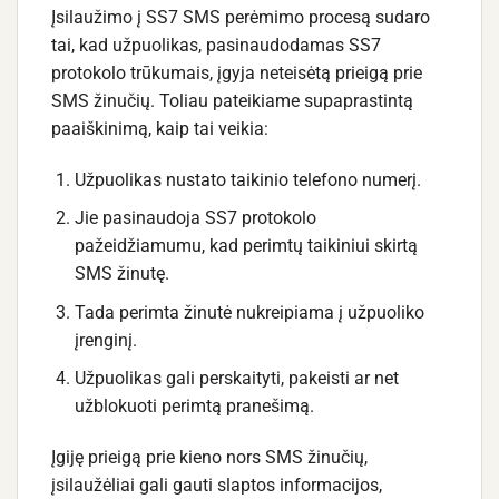
Įsilaužimo į SS7 SMS perėmimo procesą sudaro
tai, kad užpuolikas, pasinaudodamas SS7
protokolo trūkumais, įgyja neteisėtą prieigą prie
SMS žinučių. Toliau pateikiame supaprastintą
paaiškinimą, kaip tai veikia:
Užpuolikas nustato taikinio telefono numerį.
Jie pasinaudoja SS7 protokolo
pažeidžiamumu, kad perimtų taikiniui skirtą
SMS žinutę.
Tada perimta žinutė nukreipiama į užpuoliko
įrenginį.
Užpuolikas gali perskaityti, pakeisti ar net
užblokuoti perimtą pranešimą.
Įgiję prieigą prie kieno nors SMS žinučių,
įsilaužėliai gali gauti slaptos informacijos,