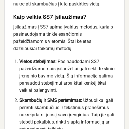
nukreipti skambučius į kitą paskirties vietą.
Kaip veikia SS7 įsilaužimas?
Įsilaužimas į SS7 apima įvairius metodus, kuriais
pasinaudojama tinkle esančiomis
pažeidžiamomis vietomis. Štai keletas
dažniausiai taikomų metodų:
Vietos stebėjimas:
Pasinaudodami SS7
pažeidžiamumais įsilaužėliai gali sekti tikslinio
įrenginio buvimo vietą. Šią informaciją galima
panaudoti stebėjimui arba kitai kenkėjiškai
veiklai palengvinti.
Skambučių ir SMS perėmimas:
Užpuolikai gali
perimti skambučius ir tekstinius pranešimus
nukreipdami juos į savo įrenginius. Taip jie gali
stebėti pokalbius, rinkti slaptą informaciją ar