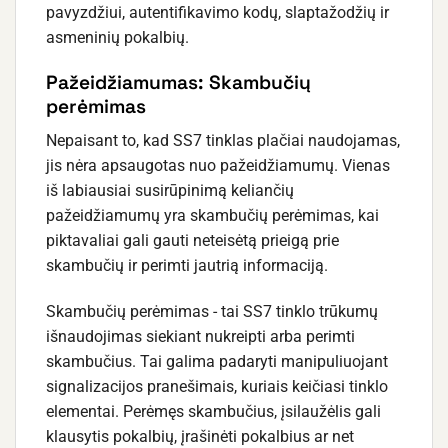
pavyzdžiui, autentifikavimo kodų, slaptažodžių ir
asmeninių pokalbių.
Pažeidžiamumas: Skambučių
perėmimas
Nepaisant to, kad SS7 tinklas plačiai naudojamas,
jis nėra apsaugotas nuo pažeidžiamumų. Vienas
iš labiausiai susirūpinimą keliančių
pažeidžiamumų yra skambučių perėmimas, kai
piktavaliai gali gauti neteisėtą prieigą prie
skambučių ir perimti jautrią informaciją.
Skambučių perėmimas - tai SS7 tinklo trūkumų
išnaudojimas siekiant nukreipti arba perimti
skambučius. Tai galima padaryti manipuliuojant
signalizacijos pranešimais, kuriais keičiasi tinklo
elementai. Perėmęs skambučius, įsilaužėlis gali
klausytis pokalbių, įrašinėti pokalbius ar net