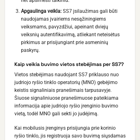
net apsimesti taikiniu.
Apgaulinga veikla:
SS7 įsilaužimas gali būti
naudojamas įvairiems nesąžiningiems
veiksmams, pavyzdžiui, apeinant dviejų
veiksnių autentifikavimą, atliekant neteisėtus
pirkimus ar prisijungiant prie asmeninių
paskyrų.
Kaip veikia buvimo vietos stebėjimas per SS7?
Vietos stebėjimas naudojant SS7 priklauso nuo
judriojo ryšio tinklo operatorių (MNO) gebėjimo
keistis signaliniais pranešimais tarpusavyje.
Šiuose signaliniuose pranešimuose pateikiama
informacija apie judriojo ryšio įrenginio buvimo
vietą, todėl MNO gali sekti jo judėjimą.
Kai mobilusis įrenginys prisijungia prie korinio
ryšio tinklo, jis registruoja savo buvimą siųsdamas