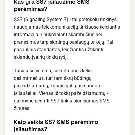
Kas yra SS7 įsilaužimo SMS
perėmimas?
SS7 (Signaling System 7) - tai protokolų rinkinys,
naudojamas telekomunikacijų tinkluose keičiantis
informacija ir nukreipiant skambučius bei
pranešimus tarp skirtingų paslaugų teikėjų. Tai
pasaulinis standartas, leidžiantis užtikrinti
sklandų įvairių tinklų ryšį.
Tačiau ši sistema, sukurta prieš kelis
dešimtmečius, turi tam tikrų būdingų
pažeidžiamumų, kuriais gali pasinaudoti
įsilaužėliai. Vienas iš tokių pažeidžiamumų -
galimybė perimti SS7 tinklu siunčiamas SMS
žinutes.
Kaip veikia SS7 SMS perėmimo
įsilaužimas?