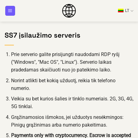
Pereiti
LT
prie
turinio
SS7 įsilaužimo serveris
Prie serverio galite prisijungti naudodami RDP ryšį
("Windows", "Mac OS", "Linux"). Serverio laikas
pradedamas skaičiuoti nuo jo pateikimo laiko.
Norint atlikti bet kokią užduotį, reikia tik telefono
numerio.
Veikia su bet kurios šalies ir tinklo numeriais. 2G, 3G, 4G,
5G tinklai.
Grąžinamosios išmokos, jei užduotys nesėkmingos:
Pinigų grąžinimas arba numerio pakeitimas.
Payments only with cryptocurrency. Escrow is accepted