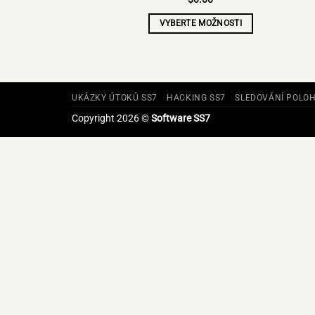
VYBERTE MOŽNOSTI
UKÁZKY ÚTOKŮ SS7
HACKING SS7
SLEDOVÁNÍ POLOH
Copyright 2026 ©
Software SS7