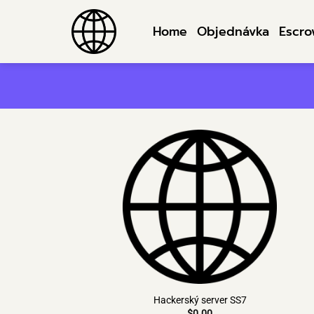
Přeskočit
na
Home
Objednávka
Escr
obsah
Hackerský server SS7
$
0.00