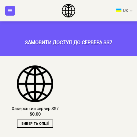
Перейти
UK
до
змісту
ЗАМОВИТИ ДОСТУП ДО СЕРВЕРА SS7
Хакерський сервер SS7
$
0.00
ВИБЕРІТЬ ОПЦІЇ