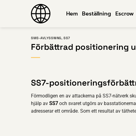
Hoppa
till
Hem
Beställning
Escrow
innehåll
SMS-AVLYSSNING
,
SS7
Förbättrad positionering 
SS7-positioneringsförbätt
Förmodligen en av attackerna på SS7-nätverk skul
hjälp av
SS7
och svaret utgörs av basstationernas
adresserar ett område. Som ett resultat av täthete