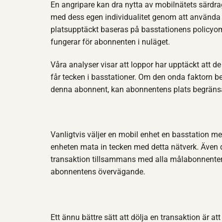
En angripare kan dra nytta av mobilnätets särdr
med dess egen individualitet genom att använda 
platsupptäckt baseras på basstationens policyom
fungerar för abonnenten i nuläget.
Våra analyser visar att loppor har upptäckt att d
får tecken i basstationer. Om den onda faktorn b
denna abonnent, kan abonnentens plats begräns
Vanligtvis väljer en mobil enhet en basstation m
enheten mata in tecken med detta nätverk. Även d
transaktion tillsammans med alla målabonnente
abonnentens övervägande.
Ett ännu bättre sätt att dölja en transaktion är