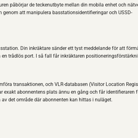
duren påbörjar de teckenutbyte mellan din mobila enhet och nätve
n genom att manipulera basstationsidentifieringar och USSD-
basstation. Din inkräktare sänder ett tyst meddelande för att förm
en trådlös port. I så fall får inkräktaren positioneringsförstärkn
omföra transaktionen, och VLR-databasen (Visitor Location Regis
r exakt abonnentens plats ännu en gång och får identifieraren f
av det område där abonnenten kan hittas i nuläget.