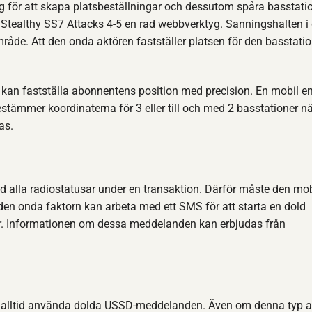
ag för att skapa platsbeställningar och dessutom spåra basstati
Stealthy SS7 Attacks 4-5 en rad webbverktyg. Sanningshalten i
råde. Att den onda aktören fastställer platsen för den basstati
e kan fastställa abonnentens position med precision. En mobil e
estämmer koordinaterna för 3 eller till och med 2 basstationer 
as.
ed alla radiostatusar under en transaktion. Därför måste den mo
en onda faktorn kan arbeta med ett SMS för att starta en dold
r. Informationen om dessa meddelanden kan erbjudas från
 att alltid använda dolda USSD-meddelanden. Även om denna typ 