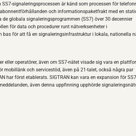
en SS7-signaleringsprocessen är känd som processen för telefonn
r abonnentförhållanden och informationspaketfrakt med en stati
 de globala signaleringsprogrammen (SS7) över 30 decennier
ollen för data och procedurer runt nätverksenheter i
s för att få en signaleringsinfrastruktur i lokala, nationella n
 eller operatörer, även om SS7-nätet visade sig vara en plattfo
r mobillänk och servicestöd, även på 21-talet, också några par
AN har först etablerats. SIGTRAN kan vara en expansion för SS
ta meddelanden, även denna uppfinning upphörde signaleringsnät