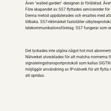
Även "walled garden" -designen är föråldrad. Äv
Före skapandet av SS7 flyttades serviceorder fö
Denna metod uppdaterades och ersattes med alla
tillbaka. SS7-riktmärket fastställer utbytesprotok
telekommunikationsföretag. SS7 fungerar som en ba
Det lyckades inte utgöra något hot mot abonnenter
Nätverket utvecklades för att matcha normerna fö
signaleringstransportprotokoll som kallas SIGTR
möjliggör användning av IP-nätverk för att flyt
att spridas.