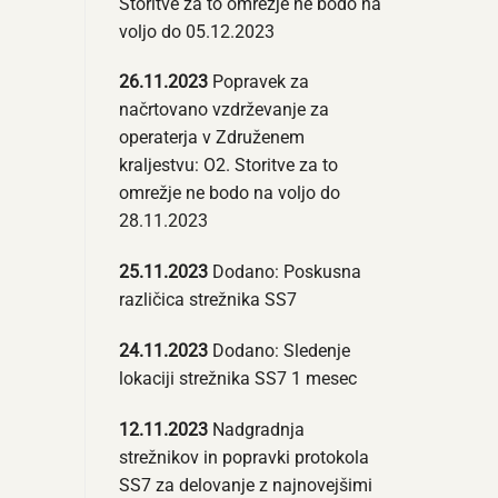
Storitve za to omrežje ne bodo na
voljo do 05.12.2023
26.11.2023
Popravek za
načrtovano vzdrževanje za
operaterja v Združenem
kraljestvu: O2. Storitve za to
omrežje ne bodo na voljo do
28.11.2023
25.11.2023
Dodano: Poskusna
različica strežnika SS7
24.11.2023
Dodano: Sledenje
lokaciji strežnika SS7 1 mesec
12.11.2023
Nadgradnja
strežnikov in popravki protokola
SS7 za delovanje z najnovejšimi