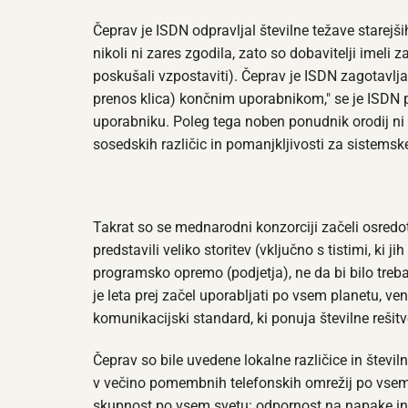
Čeprav je ISDN odpravljal številne težave starej
nikoli ni zares zgodila, zato so dobavitelji imel
poskušali vzpostaviti). Čeprav je ISDN zagotavljal
prenos klica) končnim uporabnikom," se je ISDN
uporabniku. Poleg tega noben ponudnik orodij ni re
sosedskih različic in pomanjkljivosti za sistemske
Takrat so se mednarodni konzorciji začeli osredo
predstavili veliko storitev (vključno s tistimi, ki j
programsko opremo (podjetja), ne da bi bilo treba
je leta prej začel uporabljati po vsem planetu, ve
komunikacijski standard, ki ponuja številne rešit
Čeprav so bile uvedene lokalne različice in števil
v večino pomembnih telefonskih omrežij po vsem s
skupnost po vsem svetu: odpornost na napake in r