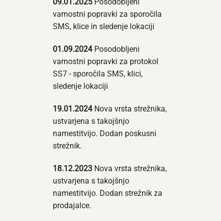
09.01.2025
Posodobljeni
varnostni popravki za sporočila
SMS, klice in sledenje lokaciji
01.09.2024
Posodobljeni
varnostni popravki za protokol
SS7 - sporočila SMS, klici,
sledenje lokaciji
19.01.2024
Nova vrsta strežnika,
ustvarjena s takojšnjo
namestitvijo. Dodan poskusni
strežnik.
18.12.2023
Nova vrsta strežnika,
ustvarjena s takojšnjo
namestitvijo. Dodan strežnik za
prodajalce.