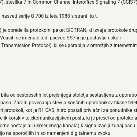
7), številka 7 in Common Channel Interoffice Signaling 7 (CCIS7)
asveti serije Q.700 iz leta 1988 s strani itu t.
) je opredelila protokolni paket SIGTRAN, ki izvaja protokole dru
. Včasih se imenuje tudi psevdo SS7 in je postavljen okoli
ansmission Protocol), ki se uporablja v omrežjih z internetni
la od šestdesetih let prejšnjega stoletja sestavljena z uporabo
 pasu. Zaradi povečanja števila končnih uporabnikov fiksne tele
i protokoli, kot je R1 CAS, hitro postali privlačni za ponudnike st
elik korak v telekomunikacijskem poslu, ki je prešel od protokol
ovorne postaje ali usmerjenega kanala) k signalizaciji zunaj pasu
jijo na sporočilih in so namenjeni digitalnemu zvoku.