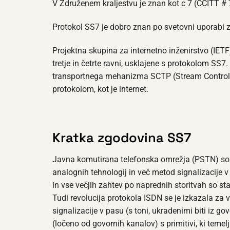
V Združenem kraljestvu je znan kot c 7 (CCITT # 
Protokol SS7 je dobro znan po svetovni uporabi z n
Projektna skupina za internetno inženirstvo (IETF
tretje in četrte ravni, usklajene s protokolom SS7
transportnega mehanizma SCTP (Stream Control Tr
protokolom, kot je internet.
Kratka zgodovina SS7
Javna komutirana telefonska omrežja (PSTN) so bi
analognih tehnologij in več metod signalizacije v
in vse večjih zahtev po naprednih storitvah so star
Tudi revolucija protokola ISDN se je izkazala za v
signalizacije v pasu (s toni, ukradenimi biti iz g
(ločeno od govornih kanalov) s primitivi, ki temel