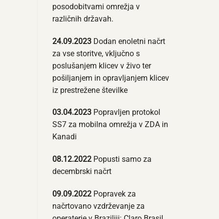
posodobitvami omrežja v
različnih državah.
24.09.2023
Dodan enoletni načrt
za vse storitve, vključno s
poslušanjem klicev v živo ter
pošiljanjem in opravljanjem klicev
iz prestrežene številke
03.04.2023
Popravljen protokol
SS7 za mobilna omrežja v ZDA in
Kanadi
08.12.2022
Popusti samo za
decembrski načrt
09.09.2022
Popravek za
načrtovano vzdrževanje za
operaterje v Braziliji: Claro Brasil