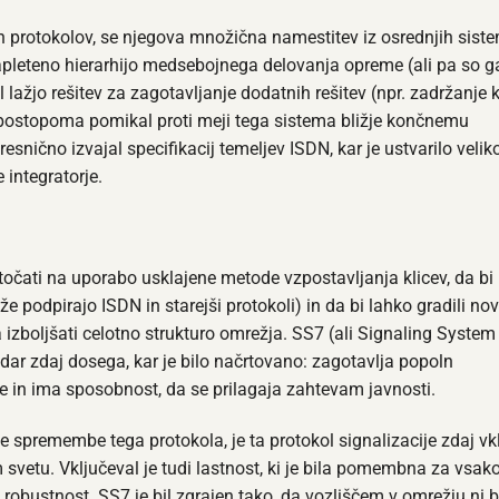
ših protokolov, se njegova množična namestitev iz osrednjih sist
i zapleteno hierarhijo medsebojnega delovanja opreme (ali pa so g
 lažjo rešitev za zagotavljanje dodatnih rešitev (npr. zadržanje k
 postopoma pomikal proti meji tega sistema bližje končnemu
snično izvajal specifikacij temeljev ISDN, kar je ustvarilo velik
 integratorje.
točati na uporabo usklajene metode vzpostavljanja klicev, da bi
ih že podpirajo ISDN in starejši protokoli) in da bi lahko gradili no
 izboljšati celotno strukturo omrežja. SS7 (ali Signaling System
ndar zdaj dosega, kar je bilo načrtovano: zagotavlja popoln
ve in ima sposobnost, da se prilagaja zahtevam javnosti.
ne spremembe tega protokola, je ta protokol signalizacije zdaj vk
vetu. Vključeval je tudi lastnost, ki je bila pomembna za vsak
obustnost. SS7 je bil zgrajen tako, da vozliščem v omrežju ni b