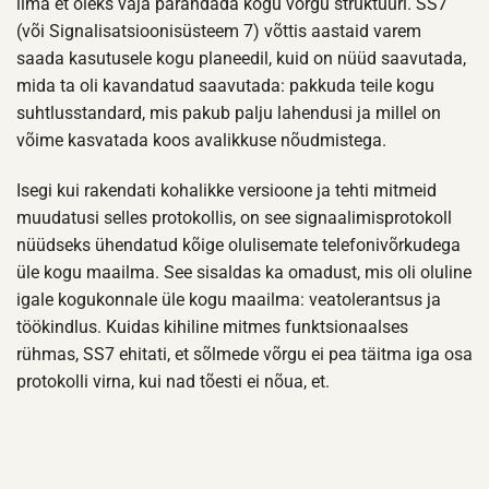
ilma et oleks vaja parandada kogu võrgu struktuuri. SS7
(või Signalisatsioonisüsteem 7) võttis aastaid varem
saada kasutusele kogu planeedil, kuid on nüüd saavutada,
mida ta oli kavandatud saavutada: pakkuda teile kogu
suhtlusstandard, mis pakub palju lahendusi ja millel on
võime kasvatada koos avalikkuse nõudmistega.
Isegi kui rakendati kohalikke versioone ja tehti mitmeid
muudatusi selles protokollis, on see signaalimisprotokoll
nüüdseks ühendatud kõige olulisemate telefonivõrkudega
üle kogu maailma. See sisaldas ka omadust, mis oli oluline
igale kogukonnale üle kogu maailma: veatolerantsus ja
töökindlus. Kuidas kihiline mitmes funktsionaalses
rühmas, SS7 ehitati, et sõlmede võrgu ei pea täitma iga osa
protokolli virna, kui nad tõesti ei nõua, et.