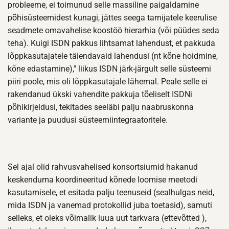
probleeme, ei toimunud selle massiline paigaldamine
põhisüsteemidest kunagi, jättes seega tarnijatele keerulise
seadmete omavahelise koostöö hierarhia (või püüdes seda
teha). Kuigi ISDN pakkus lihtsamat lahendust, et pakkuda
lõppkasutajatele täiendavaid lahendusi (nt kõne hoidmine,
kõne edastamine)," liikus ISDN järk-järgult selle süsteemi
piiri poole, mis oli lõppkasutajale lähemal. Peale selle ei
rakendanud ükski vahendite pakkuja tõeliselt ISDNi
põhikirjeldusi, tekitades seeläbi palju naabruskonna
variante ja puudusi süsteemiintegraatoritele.
Sel ajal olid rahvusvahelised konsortsiumid hakanud
keskenduma koordineeritud kõnede loomise meetodi
kasutamisele, et esitada palju teenuseid (sealhulgas neid,
mida ISDN ja vanemad protokollid juba toetasid), samuti
selleks, et oleks võimalik luua uut tarkvara (ettevõtted ),