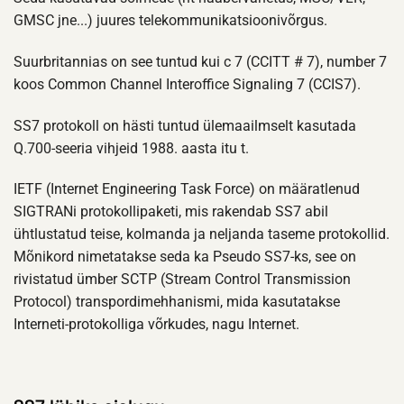
GMSC jne...) juures telekommunikatsioonivõrgus.
Suurbritannias on see tuntud kui c 7 (CCITT # 7), number 7
koos Common Channel Interoffice Signaling 7 (CCIS7).
SS7 protokoll on hästi tuntud ülemaailmselt kasutada
Q.700-seeria vihjeid 1988. aasta itu t.
IETF (Internet Engineering Task Force) on määratlenud
SIGTRANi protokollipaketi, mis rakendab SS7 abil
ühtlustatud teise, kolmanda ja neljanda taseme protokollid.
Mõnikord nimetatakse seda ka Pseudo SS7-ks, see on
rivistatud ümber SCTP (Stream Control Transmission
Protocol) transpordimehhanismi, mida kasutatakse
Interneti-protokolliga võrkudes, nagu Internet.