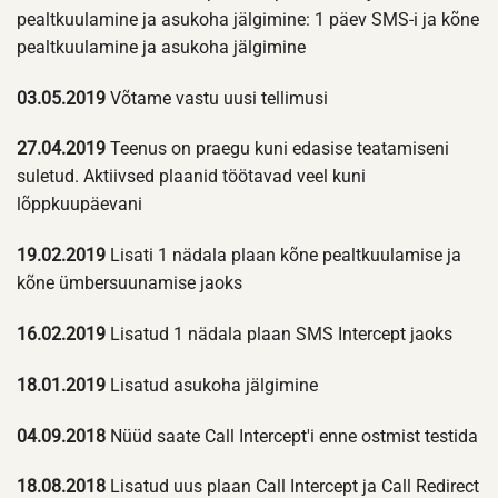
pealtkuulamine ja asukoha jälgimine: 1 päev SMS-i ja kõne
pealtkuulamine ja asukoha jälgimine
03.05.2019
Võtame vastu uusi tellimusi
27.04.2019
Teenus on praegu kuni edasise teatamiseni
suletud. Aktiivsed plaanid töötavad veel kuni
lõppkuupäevani
19.02.2019
Lisati 1 nädala plaan kõne pealtkuulamise ja
kõne ümbersuunamise jaoks
16.02.2019
Lisatud 1 nädala plaan SMS Intercept jaoks
18.01.2019
Lisatud asukoha jälgimine
04.09.2018
Nüüd saate Call Intercept'i enne ostmist testida
18.08.2018
Lisatud uus plaan Call Intercept ja Call Redirect