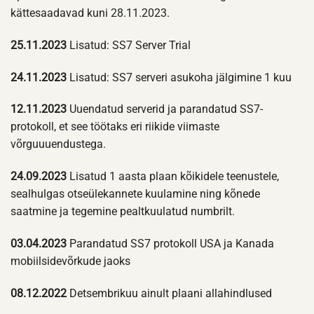
kättesaadavad kuni 28.11.2023.
25.11.2023
Lisatud: SS7 Server Trial
24.11.2023
Lisatud: SS7 serveri asukoha jälgimine 1 kuu
12.11.2023
Uuendatud serverid ja parandatud SS7-
protokoll, et see töötaks eri riikide viimaste
võrguuuendustega.
24.09.2023
Lisatud 1 aasta plaan kõikidele teenustele,
sealhulgas otseülekannete kuulamine ning kõnede
saatmine ja tegemine pealtkuulatud numbrilt.
03.04.2023
Parandatud SS7 protokoll USA ja Kanada
mobiilsidevõrkude jaoks
08.12.2022
Detsembrikuu ainult plaani allahindlused