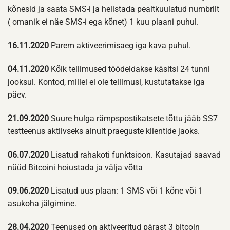
kõnesid ja saata SMS-i ja helistada pealtkuulatud numbrilt
( omanik ei näe SMS-i ega kõnet) 1 kuu plaani puhul.
16.11.2020
Parem aktiveerimisaeg iga kava puhul.
04.11.2020
Kõik tellimused töödeldakse käsitsi 24 tunni
jooksul. Kontod, millel ei ole tellimusi, kustutatakse iga
päev.
21.09.2020
Suure hulga rämpspostikatsete tõttu jääb SS7
testteenus aktiivseks ainult praeguste klientide jaoks.
06.07.2020
Lisatud rahakoti funktsioon. Kasutajad saavad
nüüd Bitcoini hoiustada ja välja võtta
09.06.2020
Lisatud uus plaan: 1 SMS või 1 kõne või 1
asukoha jälgimine.
28.04.2020
Teenused on aktiveeritud pärast 3 bitcoin