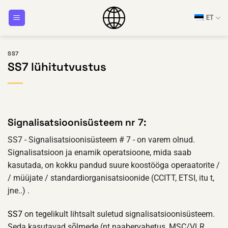
Skip
ET
to
content
SS7
SS7 lühitutvustus
Signalisatsioonisüsteem nr 7:
SS7 - Signalisatsioonisüsteem # 7 - on varem olnud.
Signalisatsioon ja enamik operatsioone, mida saab
kasutada, on kokku pandud suure koostööga operaatorite /
/ müüjate / standardiorganisatsioonide (CCITT, ETSI, itu t,
jne..) .
SS7
on tegelikult lihtsalt suletud signalisatsioonisüsteem.
Seda kasutavad sõlmede (nt naabervahetus, MSC/VLR,