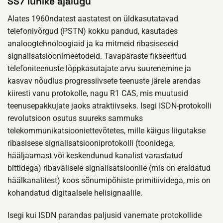
SS7 lühike ajalugu
Alates 1960ndatest aastatest on üldkasutatavad
telefonivõrgud (PSTN) kokku pandud, kasutades
analoogtehnoloogiaid ja ka mitmeid ribasiseseid
signalisatsioonimeetodeid. Tavapäraste fikseeritud
telefoniteenuste lõppkasutajate arvu suurenemine ja
kasvav nõudlus progressiivsete teenuste järele arendas
kiiresti vanu protokolle, nagu R1 CAS, mis muutusid
teenusepakkujate jaoks atraktiivseks. Isegi ISDN-protokolli
revolutsioon osutus suureks sammuks
telekommunikatsiooniettevõtetes, mille käigus liigutakse
ribasisese signalisatsiooniprotokolli (toonidega,
hääljaamast või keskendunud kanalist varastatud
bittidega) ribavälisele signalisatsioonile (mis on eraldatud
häälkanalitest) koos sõnumipõhiste primitiividega, mis on
kohandatud digitaalsele helisignaalile.
Isegi kui ISDN parandas paljusid vanemate protokollide