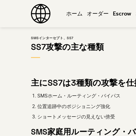
コ
ン
ホーム
オーダー
Escrow
テ
ン
ツ
SMSインターセプト
、
SS7
へ
SS7攻撃の主な種類
ス
キ
ッ
プ
主にSS7は3種類の攻撃を
SMSホーム・ルーティング・バイパス
位置追跡中のポジショニング強化
ショートメッセージの見えない傍受
SMS家庭用ルーティング・