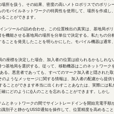
の場所を扱う。その結果、密度の高いメトロポリスでのポリシ
らのモバイルネットワークの特異性を使用して、場所を作成し
めることができます。
ンラインツールの詰め合わせ。この位置検出の真実は、基地局ポ
者を機能させる基地局の場所を分単位で決定する。私たちの分
することを発見したことを明らかにした。モバイル機器は通常
地局の座標を決定した場合、加入者の位置は絞られるかもしれな
持つ基地局を選択する。従って、移動機器はこのネットワーク
sを行う必要がある。悪意者であっても、すべてのマーク加入者と隠された
。そのようなメッセージに関する情報は、加入者の配慮から提供
をすることができます本当に出くわすことあなたは、実際には私
確にどのように{}人のことを忘れることができます。しかし
テムとネットワークの間でサイントレードインを開始充電手順
識別子と静かなUSSD通知を操作して、位置精度を高めること