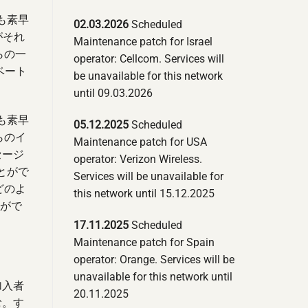
も素早
02.03.2026
Scheduled
がそれ
Maintenance patch for Israel
らの一
operator: Cellcom. Services will
ベート
be unavailable for this network
until 09.03.2026
も素早
05.12.2025
Scheduled
らのイ
Maintenance patch for USA
セージ
operator: Verizon Wireless.
とがで
Services will be unavailable for
どのよ
this network until 15.12.2025
とがで
17.11.2025
Scheduled
Maintenance patch for Spain
operator: Orange. Services will be
unavailable for this network until
加入者
20.11.2025
む。す