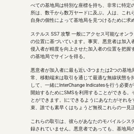
べての基地局は特別な座標を持ち、非常に特定
所は、数千から数万ヤードに及ぶ。人は、これ
自身の個性によって基地局を見つけるために求
ステルス SS7 攻撃 一般にアクセス可能なオ
の位置に基づいています。事実、悪意者は加入
侵入者が精度を向上させた加入者の位置を把握
の基地局でサインを得る。
悪意者が加入者に最も近い3つまたは2つの基
常、移動端末は取引を通じて最適な無線状態を
して、一緒にInterChange Indicate
開始するためにSMSを利用することができる
とができます。|にできるようにあなたがそれ
束、誰でも素早くはちょうど無視これらの一見正
これらの取引は、彼らがあなたのモバイルシス
録されていません。悪意者であっても、基地局の