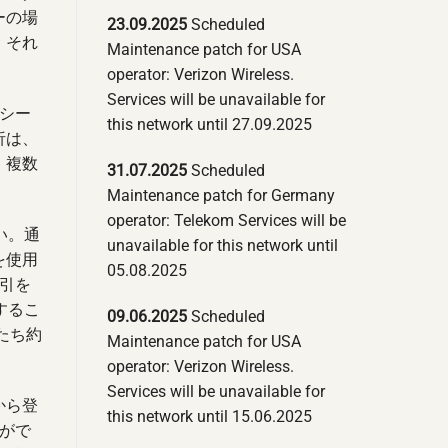
ーの場
23.09.2025
Scheduled
、それ
Maintenance patch for USA
operator: Verizon Wireless.
Services will be unavailable for
リシー
this network until 27.09.2025
析は、
、複数
31.07.2025
Scheduled
Maintenance patch for Germany
operator: Telekom Services will be
い。通
unavailable for this network until
を使用
05.08.2025
取引を
するこ
09.06.2025
Scheduled
たち約
Maintenance patch for USA
operator: Verizon Wireless.
Services will be unavailable for
から登
this network until 15.06.2025
がで