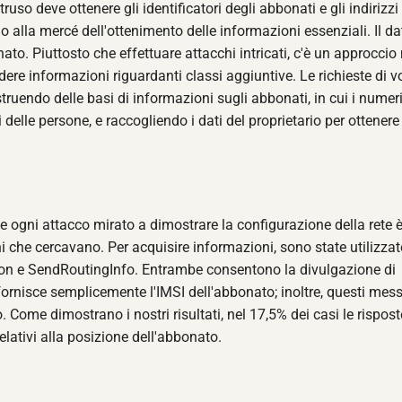
so deve ottenere gli identificatori degli abbonati e gli indirizzi
ono alla mercé dell'ottenimento delle informazioni essenziali. Il da
ato. Piuttosto che effettuare attacchi intricati, c'è un approcci
dere informazioni riguardanti classi aggiuntive. Le richieste di 
ruendo delle basi di informazioni sugli abbonati, in cui i numeri
 delle persone, e raccogliendo i dati del proprietario per ottenere
e ogni attacco mirato a dimostrare la configurazione della rete 
ni che cercavano. Per acquisire informazioni, sono state utilizzat
ion e SendRoutingInfo. Entrambe consentono la divulgazione di
ornisce semplicemente l'IMSI dell'abbonato; inoltre, questi mes
 Come dimostrano i nostri risultati, nel 17,5% dei casi le rispost
lativi alla posizione dell'abbonato.