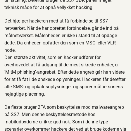
til hacking. Derefter bruger de SS7 SDK på en meget
teknisk måde for at opnå vellykket hacking.
Det hjælper hackeren med at få forbindelse til SS7-
netværket. Når de har oprettet forbindelse, går de ind på
målnetværket. Målenheden er ikke i stand til at opdage
dette. Da enheden opfatter den som en MSC- eller VLR-
node.
Den største aktivitet, som en hacker udfører for
overhovedet at få adgang til de mest sikrede enheder, er
'MitM phishing'-angrebet. Efter dette angreb går han videre
for at få fat i de ønskede oplysninger. Hackeren får derefter
alle SMS- og opkaldsoplysninger og sporer målpersonens
nøjagtige placering.
De fleste bruger 2FA som beskyttelse mod malwareangreb
på SS7. Men denne beskyttelsesmetode hos
mobiludbyderne er ikke god nok. Som i denne type
scenarier overkommer hackere det ved at bruge koderne via