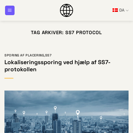
Fortsæt
DA
til
indhold
TAG ARKIVER:
SS7 PROTOCOL
SPORING AF PLACERING
,
SS7
Lokaliseringssporing ved hjælp af SS7-
protokollen