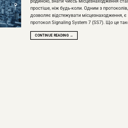
родиною, знати чиєсь місцезнаходження ста
простіше, ніж будь-коли. Одним з протоколів
дозволяє відстежувати місцезнаходження, є
протокол Signaling System 7 (SS7). Що це таке
CONTINUE READING
→