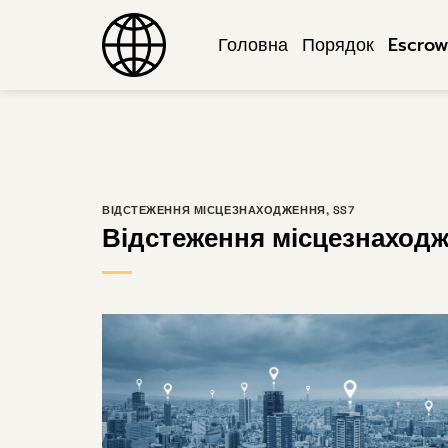
Перейти
до
Головна
Порядок
Escro
змісту
ВІДСТЕЖЕННЯ МІСЦЕЗНАХОДЖЕННЯ
,
SS7
Відстеження місцезнаход