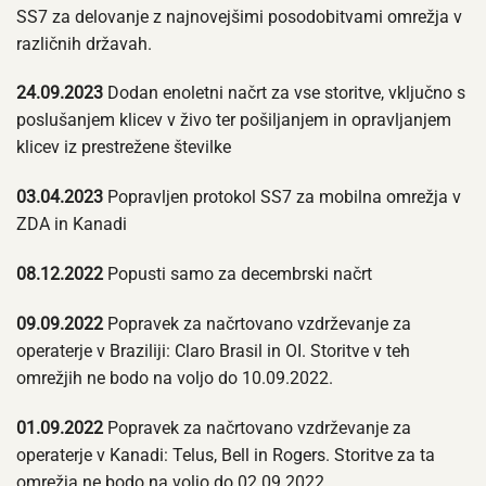
SS7 za delovanje z najnovejšimi posodobitvami omrežja v
različnih državah.
24.09.2023
Dodan enoletni načrt za vse storitve, vključno s
poslušanjem klicev v živo ter pošiljanjem in opravljanjem
klicev iz prestrežene številke
03.04.2023
Popravljen protokol SS7 za mobilna omrežja v
ZDA in Kanadi
08.12.2022
Popusti samo za decembrski načrt
09.09.2022
Popravek za načrtovano vzdrževanje za
operaterje v Braziliji: Claro Brasil in OI. Storitve v teh
omrežjih ne bodo na voljo do 10.09.2022.
01.09.2022
Popravek za načrtovano vzdrževanje za
operaterje v Kanadi: Telus, Bell in Rogers. Storitve za ta
omrežja ne bodo na voljo do 02.09.2022