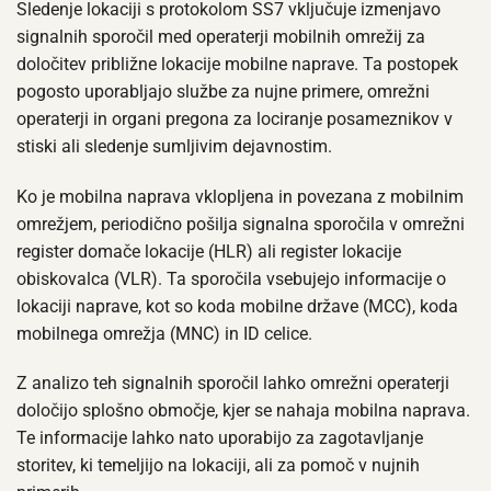
Sledenje lokaciji s protokolom SS7 vključuje izmenjavo
signalnih sporočil med operaterji mobilnih omrežij za
določitev približne lokacije mobilne naprave. Ta postopek
pogosto uporabljajo službe za nujne primere, omrežni
operaterji in organi pregona za lociranje posameznikov v
stiski ali sledenje sumljivim dejavnostim.
Ko je mobilna naprava vklopljena in povezana z mobilnim
omrežjem, periodično pošilja signalna sporočila v omrežni
register domače lokacije (HLR) ali register lokacije
obiskovalca (VLR). Ta sporočila vsebujejo informacije o
lokaciji naprave, kot so koda mobilne države (MCC), koda
mobilnega omrežja (MNC) in ID celice.
Z analizo teh signalnih sporočil lahko omrežni operaterji
določijo splošno območje, kjer se nahaja mobilna naprava.
Te informacije lahko nato uporabijo za zagotavljanje
storitev, ki temeljijo na lokaciji, ali za pomoč v nujnih