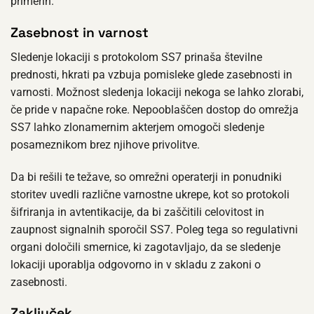
primerih.
Zasebnost in varnost
Sledenje lokaciji s protokolom SS7 prinaša številne
prednosti, hkrati pa vzbuja pomisleke glede zasebnosti in
varnosti. Možnost sledenja lokaciji nekoga se lahko zlorabi,
če pride v napačne roke. Nepooblaščen dostop do omrežja
SS7 lahko zlonamernim akterjem omogoči sledenje
posameznikom brez njihove privolitve.
Da bi rešili te težave, so omrežni operaterji in ponudniki
storitev uvedli različne varnostne ukrepe, kot so protokoli
šifriranja in avtentikacije, da bi zaščitili celovitost in
zaupnost signalnih sporočil SS7. Poleg tega so regulativni
organi določili smernice, ki zagotavljajo, da se sledenje
lokaciji uporablja odgovorno in v skladu z zakoni o
zasebnosti.
Zaključek