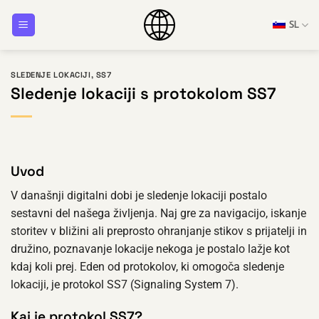
Skoči
SL
na
vsebino
SLEDENJE LOKACIJI
,
SS7
Sledenje lokaciji s protokolom SS7
Uvod
V današnji digitalni dobi je sledenje lokaciji postalo
sestavni del našega življenja. Naj gre za navigacijo, iskanje
storitev v bližini ali preprosto ohranjanje stikov s prijatelji in
družino, poznavanje lokacije nekoga je postalo lažje kot
kdaj koli prej. Eden od protokolov, ki omogoča sledenje
lokaciji, je protokol SS7 (Signaling System 7).
Kaj je protokol SS7?