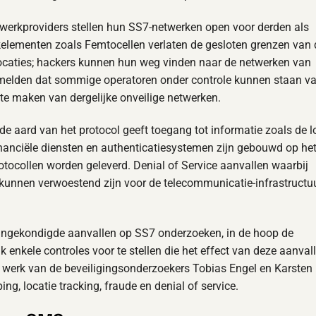
twerkproviders stellen hun SS7-netwerken open voor derden als
lementen zoals Femtocellen verlaten de gesloten grenzen van 
locaties; hackers kunnen hun weg vinden naar de netwerken van
ermelden dat sommige operatoren onder controle kunnen staan v
e maken van dergelijke onveilige netwerken.
e aard van het protocol geeft toegang tot informatie zoals de l
anciële diensten en authenticatiesystemen zijn gebouwd op he
otocollen worden geleverd. Denial of Service aanvallen waarbij
kunnen verwoestend zijn voor de telecommunicatie-infrastructu
aangekondigde aanvallen op SS7 onderzoeken, in de hoop de
k enkele controles voor te stellen die het effect van deze aanval
t werk van de beveiligingsonderzoekers Tobias Engel en Karsten
, locatie tracking, fraude en denial of service.