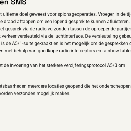
 en SMS
 ultieme doel geweest voor spionageoperaties. Vroeger, in de ti
de draad aftappen om een lopend gesprek te kunnen afluisteren.
et gesprek via de radio verzonden tussen de oproepende partije
erkeer versleuteld via de luchtinterface. De versleuteling gebe
is de A5/1-suite gekraakt en is het mogelijk om de gesprekken d
en met behulp van goedkope radio-interceptors en rainbow table
t de invoering van het sterkere vercijferingsprotocol A5/3 om
tsbaarheden meerdere locaties geopend die het onderscheppen
 worden verzonden mogelijk maken.