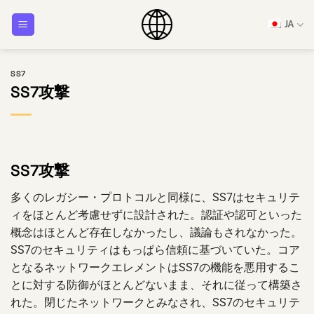
コ
JA
ン
テ
ン
SS7
ツ
SS7攻撃
へ
ス
キ
ッ
プ
SS7攻撃
多くのレガシー・プロトコルと同様に、SS7はセキュリテ
ィをほとんど考慮せずに設計された。認証や認可といった
概念はほとんど存在しなかったし、議論もされなかった。
SS7のセキュリティはもっぱら信頼に基づいていた。コア
となるネットワークエレメントはSS7の機能を悪用するこ
とに対する防御がほとんどないまま、それに従って構築さ
れた。閉じたネットワークとみなされ、SS7のセキュリテ