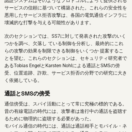
認証システムはそのようなプロトコルによって提供される
サービスの信頼に基づいて構築された。これらの安全性を
悪用したサービス拒否攻撃は、各国の電気通信インフラに
壊滅的な打撃を与える可能性があります。
次のセクションでは、SS7に対して発表された攻撃のいく
つかを調べ、欠落し ている制御を分析し、最終的にこれ
らの攻撃の効果を制限できる制御をいくつか 提案するこ
とを望む。これらのセクションは、セキュリティ研究者で
あるTobias EngelとKarsten Nohlによる通話とSMSの傍
受、位置追跡、詐欺、サービス拒否の分野での研究に大き
く依拠している。
通話とSMSの傍受
通信傍受は、スパイ活動にとって常に究極の標的である。
昔の有線電話の時代には、攻撃者は進行中の通話を盗聴す
るために物理的に盗聴する必要があった。
モバイル通信の時代には、通話は通話相手とモバイル・ネ