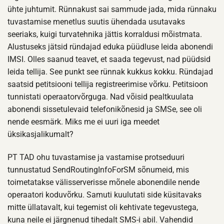
ühte juhtumit. Rünnakust sai sammude jada, mida rünnaku
tuvastamise menetlus suutis ühendada usutavaks
seeriaks, kuigi turvatehnika jättis korraldusi mõistmata.
Alustuseks jätsid ründajad eduka püüdluse leida abonendi
IMSI. Olles saanud teavet, et saada tegevust, nad püüdsid
leida tellija. See punkt see rünnak kukkus kokku. Ründajad
saatsid petitsiooni tellija registreerimise võrku. Petitsioon
tunnistati operaatorvõrguga. Nad võisid pealtkuulata
abonendi sissetulevaid telefonikõnesid ja SMSe, see oli
nende eesmärk. Miks me ei uuri iga meedet
üksikasjalikumalt?
PT TAD ohu tuvastamise ja vastamise protseduuri
tunnustatud SendRoutingInfoForSM sõnumeid, mis
toimetatakse välisserverisse mõnele abonendile nende
operaatori koduvõrku. Samuti kuulutati side küsitavaks
mitte üllatavalt, kui tegemist oli kehtivate tegevustega,
kuna neile ei järgnenud tihedalt SMS-i abil. Vahendid