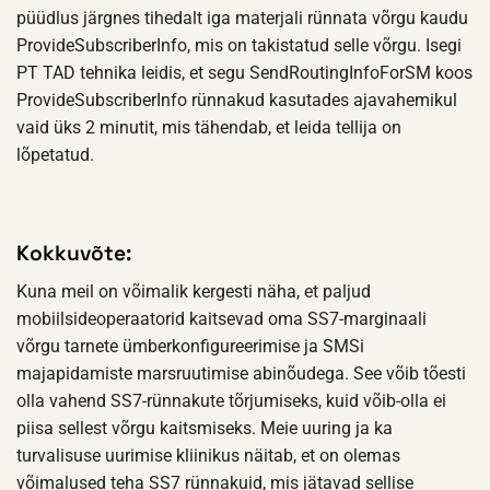
püüdlus järgnes tihedalt iga materjali rünnata võrgu kaudu
ProvideSubscriberInfo, mis on takistatud selle võrgu. Isegi
PT TAD tehnika leidis, et segu SendRoutingInfoForSM koos
ProvideSubscriberInfo rünnakud kasutades ajavahemikul
vaid üks 2 minutit, mis tähendab, et leida tellija on
lõpetatud.
Kokkuvõte:
Kuna meil on võimalik kergesti näha, et paljud
mobiilsideoperaatorid kaitsevad oma SS7-marginaali
võrgu tarnete ümberkonfigureerimise ja SMSi
majapidamiste marsruutimise abinõudega. See võib tõesti
olla vahend SS7-rünnakute tõrjumiseks, kuid võib-olla ei
piisa sellest võrgu kaitsmiseks. Meie uuring ja ka
turvalisuse uurimise kliinikus näitab, et on olemas
võimalused teha SS7 rünnakuid, mis jätavad sellise