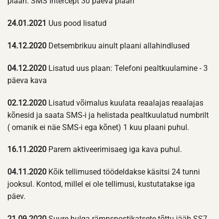
plaan: SMS Intercept 30 päeva plaan
24.01.2021
Uus pood lisatud
14.12.2020
Detsembrikuu ainult plaani allahindlused
04.12.2020
Lisatud uus plaan: Telefoni pealtkuulamine - 3
päeva kava
02.12.2020
Lisatud võimalus kuulata reaalajas reaalajas
kõnesid ja saata SMS-i ja helistada pealtkuulatud numbrilt
( omanik ei näe SMS-i ega kõnet) 1 kuu plaani puhul.
16.11.2020
Parem aktiveerimisaeg iga kava puhul.
04.11.2020
Kõik tellimused töödeldakse käsitsi 24 tunni
jooksul. Kontod, millel ei ole tellimusi, kustutatakse iga
päev.
21.09.2020
Suure hulga rämpspostikatsete tõttu jääb SS7