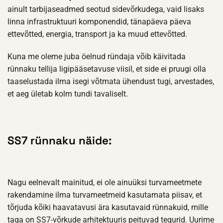
ainult tarbijaseadmed seotud sidevõrkudega, vaid lisaks
linna infrastruktuuri komponendid, tänapäeva päeva
ettevõtted, energia, transport ja ka muud ettevõtted.
Kuna me oleme juba öelnud ründaja võib käivitada
rünnaku tellija ligipääsetavuse viisil, et side ei pruugi olla
taaselustada ilma isegi võtmata ühendust tugi, arvestades,
et aeg ületab kolm tundi tavaliselt.
SS7 rünnaku näide:
Nagu eelnevalt mainitud, ei ole ainuüksi turvameetmete
rakendamine ilma turvameetmeid kasutamata piisav, et
tõrjuda kõiki haavatavusi ära kasutavaid rünnakuid, mille
taga on SS7-võrkude arhitektuuris peituvad tegurid. Uurime