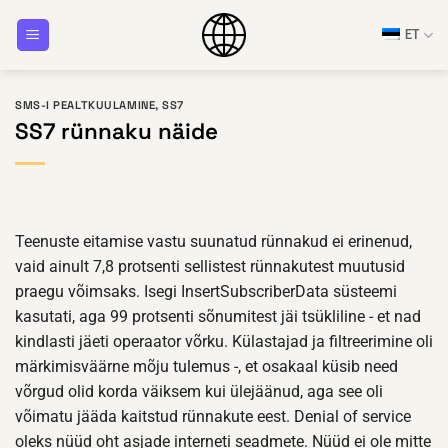
Skip
ET
to
content
SMS-I PEALTKUULAMINE
,
SS7
SS7 rünnaku näide
Teenuste eitamise vastu suunatud rünnakud ei erinenud,
vaid ainult 7,8 protsenti sellistest rünnakutest muutusid
praegu võimsaks. Isegi InsertSubscriberData süsteemi
kasutati, aga 99 protsenti sõnumitest jäi tsükliline - et nad
kindlasti jäeti operaator võrku. Külastajad ja filtreerimine oli
märkimisväärne mõju tulemus -, et osakaal küsib need
võrgud olid korda väiksem kui ülejäänud, aga see oli
võimatu jääda kaitstud rünnakute eest. Denial of service
oleks nüüd oht asjade interneti seadmete. Nüüd ei ole mitte