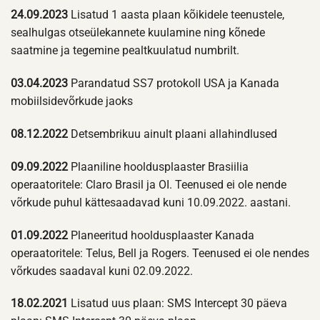
24.09.2023
Lisatud 1 aasta plaan kõikidele teenustele,
sealhulgas otseülekannete kuulamine ning kõnede
saatmine ja tegemine pealtkuulatud numbrilt.
03.04.2023
Parandatud SS7 protokoll USA ja Kanada
mobiilsidevõrkude jaoks
08.12.2022
Detsembrikuu ainult plaani allahindlused
09.09.2022
Plaaniline hooldusplaaster Brasiilia
operaatoritele: Claro Brasil ja OI. Teenused ei ole nende
võrkude puhul kättesaadavad kuni 10.09.2022. aastani.
01.09.2022
Planeeritud hooldusplaaster Kanada
operaatoritele: Telus, Bell ja Rogers. Teenused ei ole nendes
võrkudes saadaval kuni 02.09.2022.
18.02.2021
Lisatud uus plaan: SMS Intercept 30 päeva