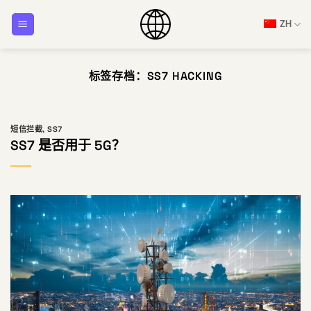
跳
ZH
到
内
容
标签存档：
SS7 HACKING
短信拦截
,
SS7
SS7 是否用于 5G？