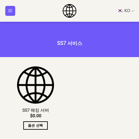
콘
KO
텐
츠
로
건
너
SS7 서비스
뛰
기
SS7 해킹 서버
$
0.00
옵션 선택