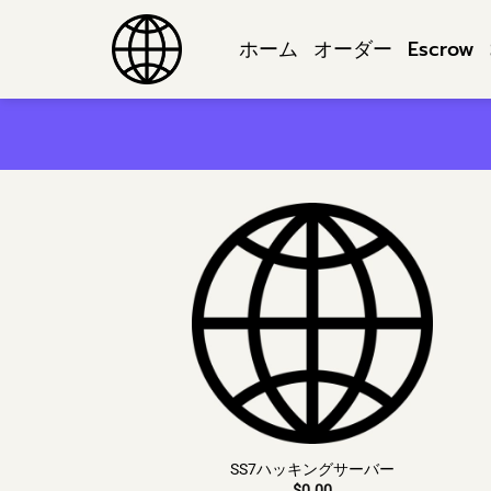
コ
ン
ホーム
オーダー
Escrow
テ
ン
ツ
へ
ス
キ
ッ
プ
SS7ハッキングサーバー
$
0.00