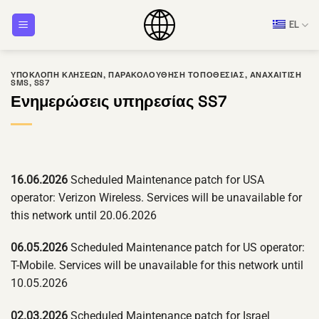
Μετάβαση
EL
στο
περιεχόμενο
ΥΠΟΚΛΟΠΉ ΚΛΉΣΕΩΝ
,
ΠΑΡΑΚΟΛΟΎΘΗΣΗ ΤΟΠΟΘΕΣΊΑΣ
,
ΑΝΑΧΑΊΤΙΣΗ
SMS
,
SS7
Ενημερώσεις υπηρεσίας SS7
16.06.2026
Scheduled Maintenance patch for USA
operator: Verizon Wireless. Services will be unavailable for
this network until 20.06.2026
06.05.2026
Scheduled Maintenance patch for US operator:
T-Mobile. Services will be unavailable for this network until
10.05.2026
02.03.2026
Scheduled Maintenance patch for Israel