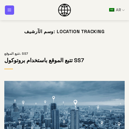
تخطي
AR
للمحتوى
LOCATION TRACKING
وسم الآرشيف:
SS7
،
تتبع الموقع
تتبع الموقع باستخدام بروتوكول SS7